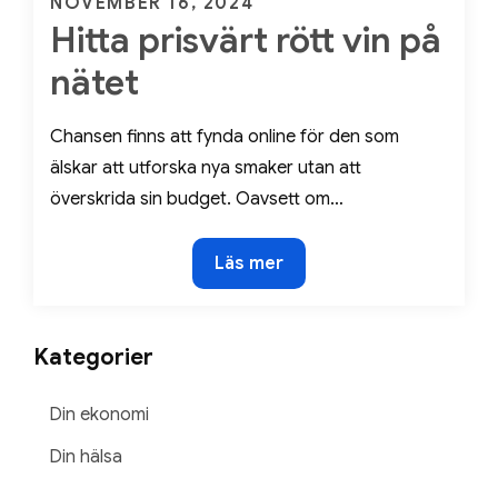
Posted
NOVEMBER 16, 2024
Hitta prisvärt rött vin på
on
nätet
Chansen finns att fynda online för den som
älskar att utforska nya smaker utan att
överskrida sin budget. Oavsett om…
Hitta
Läs mer
prisvärt
rött
vin
Kategorier
på
nätet
Din ekonomi
Din hälsa