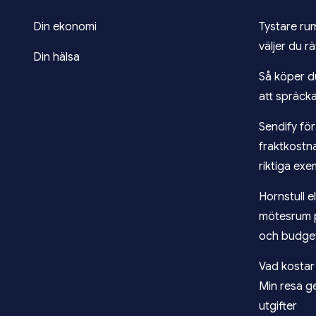
Din ekonomi
Tystare ru
väljer du r
Din hälsa
Så köper d
att spräck
Sendify fö
fraktkostn
riktiga exe
Hornstull e
mötesrum 
och budge
Vad kosta
Min resa g
utgifter