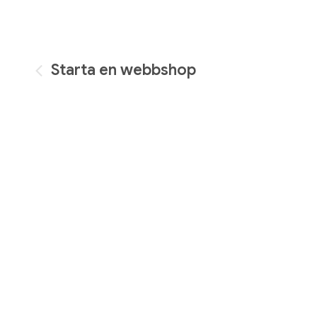
Inläggsnavigering
Starta en webbshop