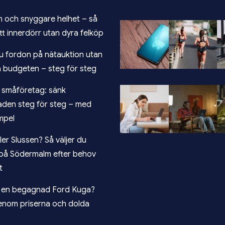
m och snyggare helhet – så
ätt innerdörr utan dyra felköp
u fordon på nätauktion utan
a budgeten – steg för steg
r småföretag: sänk
aden steg för steg – med
mpel
ller Slussen? Så väljer du
på Södermalm efter behov
t
r en begagnad Ford Kuga?
enom priserna och dolda