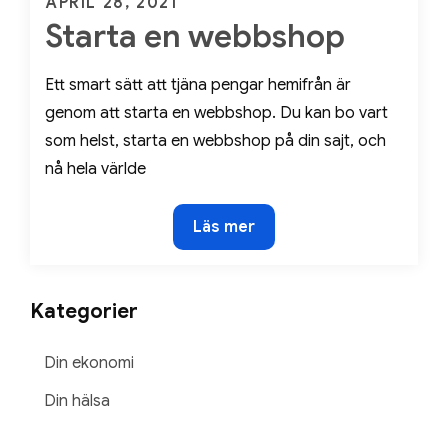
Posted
APRIL 28, 2021
Starta en webbshop
on
Ett smart sätt att tjäna pengar hemifrån är
genom att starta en webbshop. Du kan bo vart
som helst, starta en webbshop på din sajt, och
nå hela världe
Starta
Läs mer
en
webbshop
Kategorier
Din ekonomi
Din hälsa