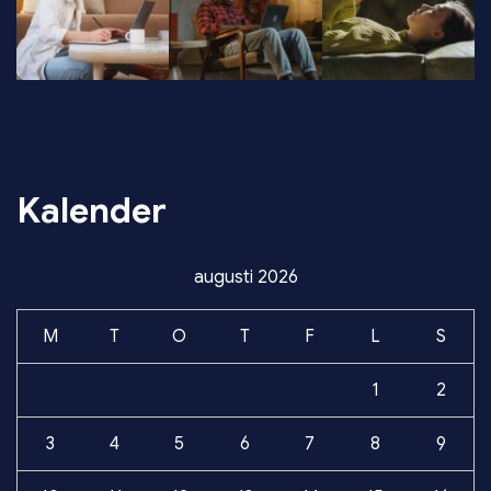
Kalender
augusti 2026
M
T
O
T
F
L
S
1
2
3
4
5
6
7
8
9