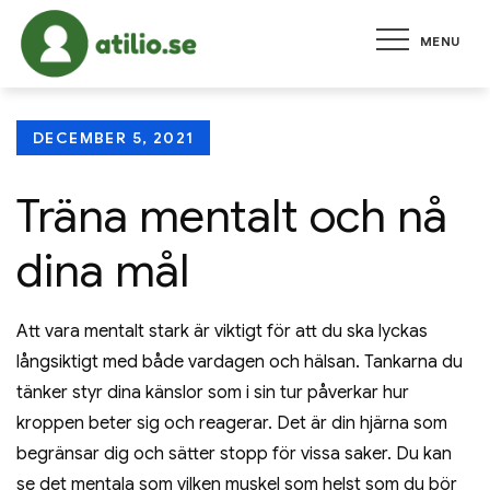
Skip
MENU
to
atilio.se
Allt om ekonomi, karriär och
content
hälsa
Posted
DECEMBER 5, 2021
on
Träna mentalt och nå
dina mål
Att vara mentalt stark är viktigt för att du ska lyckas
långsiktigt med både vardagen och hälsan. Tankarna du
tänker styr dina känslor som i sin tur påverkar hur
kroppen beter sig och reagerar. Det är din hjärna som
begränsar dig och sätter stopp för vissa saker. Du kan
se det mentala som vilken muskel som helst som du bör