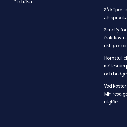
Din hälsa
Så köper d
att spräck
Sendify fö
fraktkostn
riktiga exe
Hornstull e
mötesrum 
och budge
Vad kosta
Min resa g
utgifter