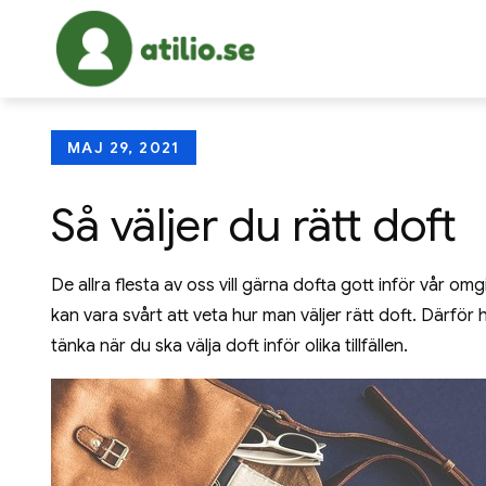
Skip
to
atilio.se
Allt om ekonomi, karriär o
content
Posted
MAJ 29, 2021
on
Så väljer du rätt doft
De allra flesta av oss vill gärna dofta gott inför vår om
kan vara svårt att veta hur man väljer rätt doft. Därför h
tänka när du ska välja doft inför olika tillfällen.