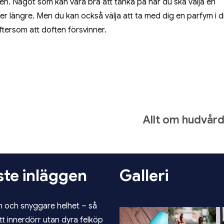
llen. Något som kan vara bra att tänka på när du ska välja en
ller längre. Men du kan också välja att ta med dig en parfym i d
tersom att doften försvinner.
Allt om hudvår
te inläggen
Galleri
m och snyggare helhet – så
ätt innerdörr utan dyra felköp