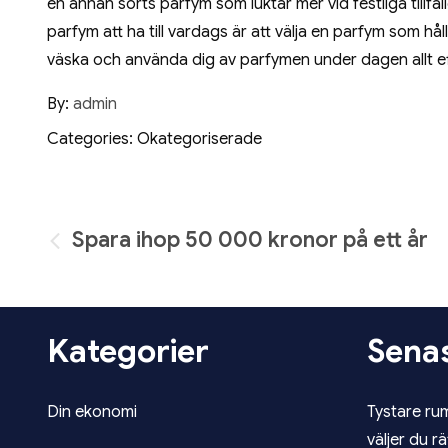
en annan sorts parfym som luktar mer vid festliga tillfä
parfym att ha till vardags är att välja en parfym som hå
väska och använda dig av parfymen under dagen allt ef
By:
admin
Categories: Okategoriserade
Inläggsnavigering
Spara ihop 50 000 kronor på ett år
Kategorier
Senas
Din ekonomi
Tystare ru
väljer du r