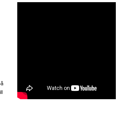
på
ll