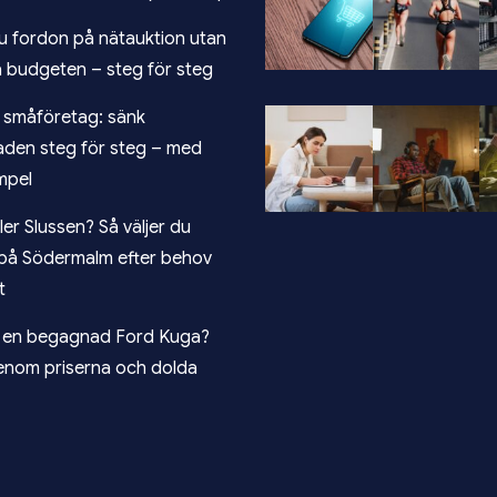
u fordon på nätauktion utan
a budgeten – steg för steg
r småföretag: sänk
aden steg för steg – med
mpel
ller Slussen? Så väljer du
på Södermalm efter behov
t
r en begagnad Ford Kuga?
enom priserna och dolda