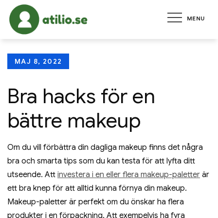
Skip
MENU
to
atilio.se
Allt om ekonomi, karriär och
content
hälsa
Posted
MAJ 8, 2022
on
Bra hacks för en
bättre makeup
Om du vill förbättra din dagliga makeup finns det några
bra och smarta tips som du kan testa för att lyfta ditt
utseende. Att
investera i en eller flera makeup-paletter
är
ett bra knep för att alltid kunna förnya din makeup.
Makeup-paletter är perfekt om du önskar ha flera
produkter i en förpackning. Att exempelvis ha fyra