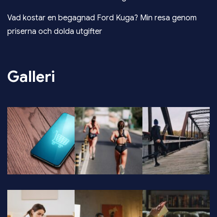
Vad kostar en begagnad Ford Kuga? Min resa genom
priserna och dolda utgifter
Galleri