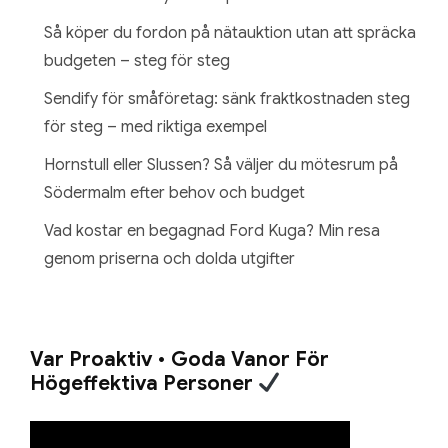
Så köper du fordon på nätauktion utan att spräcka
budgeten – steg för steg
Sendify för småföretag: sänk fraktkostnaden steg
för steg – med riktiga exempel
Hornstull eller Slussen? Så väljer du mötesrum på
Södermalm efter behov och budget
Vad kostar en begagnad Ford Kuga? Min resa
genom priserna och dolda utgifter
Var Proaktiv • Goda Vanor För
Högeffektiva Personer